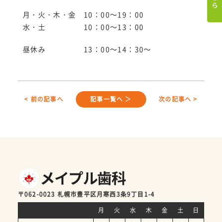
月・火・木・金 10：00～19：00
水・土 10：00～13：00
昼休み 13：00～14：30～
< 前の記事へ
記事一覧へ ＞
次の記事へ >
〒062-0023 札幌市豊平区月寒西3条9丁目1-4
月
火
水
木
金
土
日